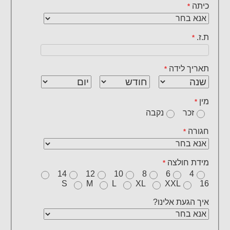
כיתה
*
ת.ז.
*
תאריך לידה
*
מין
*
זכר
נקבה
חגורה
*
מידת חולצה
*
14
12
10
8
6
4
S
M
L
XL
XXL
16
איך הגעת אלינו?