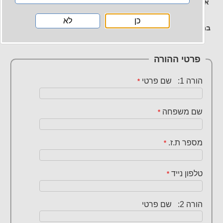
אנא מלא/י את פרטי הילד/ה אותו/ה את/ה מעוניינ/ת לרשום לחוג
תחת "פרטי המתאמנ/ת".
כן
לא
במידה ורוצים לרשום יותר מילד/ה אחד/ת לשיעור ניסיון, יש למלא
טופס זה עבור כל ילד בנפרד.
פרטי ההורה
הורה 1: שם פרטי
*
שם משפחה
*
מספר ת.ז.
*
טלפון נייד
*
הורה 2: שם פרטי