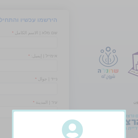
הירשמו עכשיו והתחיל
שם מלא | الاسم الكامل
*
אימייל | إيميل:
*
נייד | جوال
*
עיר | المدينة
*
שם משתמש